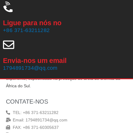
Ligue para nós no
+86 371-63211282
Envia-nos um email
Zhengzhou Haixu Abrasives Co., Ltd, fundada em 1999, possui
1794891734@qq.com
20 anos de experiência em produção e uma equipe de vendas
experiente, especificada na produção de areia de cromita da
África do Sul.
CONTATE-NOS
TEL: +86 371-63211282
Email: 1794891734@qq.com
FAX: +86 371-60305637