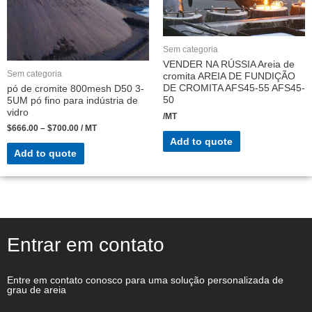
Sem categoria
VENDER NA RÚSSIA Areia de
Sem categoria
cromita AREIA DE FUNDIÇÃO
DE CROMITA AFS45-55 AFS45-
pó de cromite 800mesh D50 3-
50
5UM pó fino para indústria de
vidro
/MT
$
666.00
–
$
700.00
/ MT
Add to quote
Add to quote
Entrar em contato
Entre em contato conosco para uma solução personalizada de
grau de areia