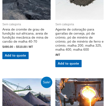
Sem categoria
Sem categoria
Areia de cromite de grau de
Agente de coloração para
fundição sul-africana, areia de
garrafas de cerveja, pó de
fundição mecânica de mina de
crómio, pó de minério de
carvão de malha 40-70
crómio, pó de minério de ferro e
crómio, malha 200, malha 325,
$
490.00
–
$
510.00
/ MT
malha 400, malha 600
/MT
Add to quote
Add to quote
Sale!