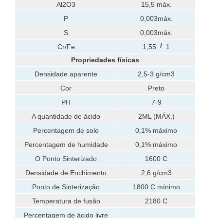
Al2O3
15,5 máx.
P
0,003máx.
S
0,003máx.
/
Cr/Fe
1,55
1
Propriedades físicas
Densidade aparente
2,5-3 g/cm3
Cor
Preto
PH
7-9
A quantidade de ácido
2ML (MÁX.)
Percentagem de solo
0,1% máximo
Percentagem de humidade
0,1% máximo
O Ponto Sinterizado
1600 C
Densidade de Enchimento
2,6 g/cm3
Ponto de Sinterização
1800 C mínimo
Temperatura de fusão
2180 C
Percentagem de ácido livre