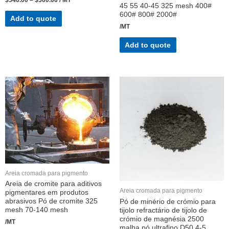
$
540.00
–
$
560.00
/ MT
45 55 40-45 325 mesh 400#
600# 800# 2000#
Add to quote
/MT
Add to quote
Areia cromada para pigmento
Areia de cromite para aditivos
Areia cromada para pigmento
pigmentares em produtos
abrasivos Pó de cromite 325
Pó de minério de crómio para
mesh 70-140 mesh
tijolo refractário de tijolo de
crómio de magnésia 2500
/MT
malha pó ultrafino D50 4-5