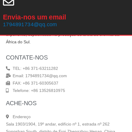
Envia-nos um email
Zhengzhou Haixu Abrasives Co., Ltd, fundada em 1999, possui
1794891734@qq.com
20 anos de experiência em produção e uma equipe de vendas
experiente, especificada na produção de areia de cromita da
África do Sul.
CONTATE-NOS
TEL: +86 371-63211282
Email: 1794891734@qq.com
FAX: +86 371-60305637
Telefone: +86 13526810975
ACHE-NOS
Endereço
Sala 1903/1904, 19º andar, edifício nº 1, estrada nº 262
Songshan South, distrito de Erqi Zhengzhou Henan, China