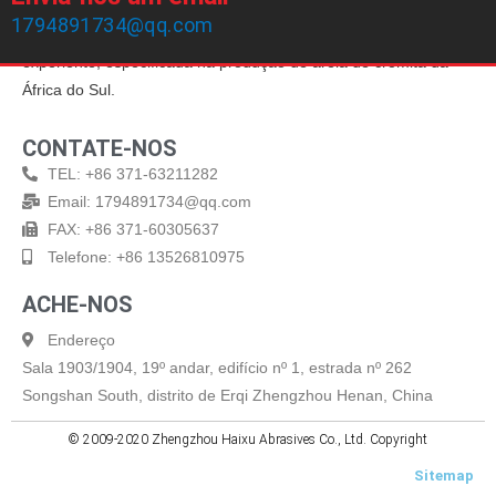
Zhengzhou Haixu Abrasives Co., Ltd, fundada em 1999, possui
1794891734@qq.com
20 anos de experiência em produção e uma equipe de vendas
experiente, especificada na produção de areia de cromita da
África do Sul.
CONTATE-NOS
TEL: +86 371-63211282
Email: 1794891734@qq.com
FAX: +86 371-60305637
Telefone: +86 13526810975
ACHE-NOS
Endereço
Sala 1903/1904, 19º andar, edifício nº 1, estrada nº 262
Songshan South, distrito de Erqi Zhengzhou Henan, China
© 2009-2020 Zhengzhou Haixu Abrasives Co., Ltd. Copyright
Sitemap