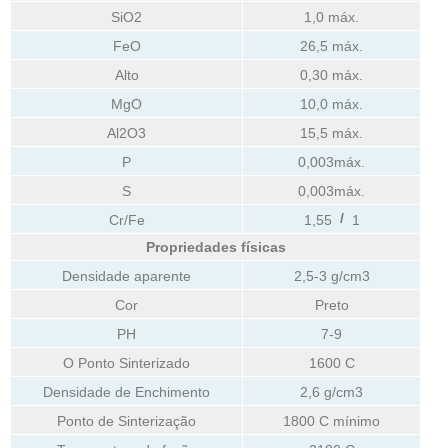
SiO2
1,0 máx.
FeO
26,5 máx.
Alto
0,30 máx.
MgO
10,0 máx.
Al2O3
15,5 máx.
P
0,003máx.
S
0,003máx.
/
Cr/Fe
1,55
1
Propriedades físicas
Densidade aparente
2,5-3 g/cm3
Cor
Preto
PH
7-9
O Ponto Sinterizado
1600 C
Densidade de Enchimento
2,6 g/cm3
Ponto de Sinterização
1800 C mínimo