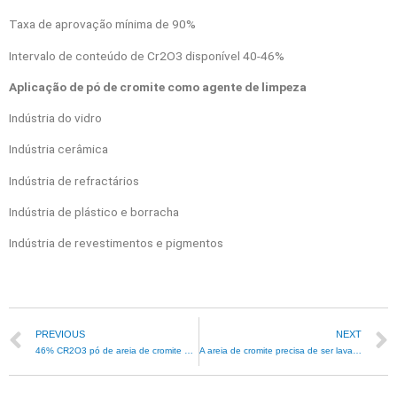
Taxa de aprovação mínima de 90%
Intervalo de conteúdo de Cr2O3 disponível 40-46%
Aplicação de pó de cromite como agente de limpeza
Indústria do vidro
Indústria cerâmica
Indústria de refractários
Indústria de plástico e borracha
Indústria de revestimentos e pigmentos
PREVIOUS
NEXT
46% CR2O3 pó de areia de cromite 325# 0,045mm 90% aprovado
A areia de cromite precisa de ser lavada para cumprir os padrões de qualidade?